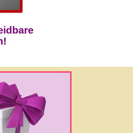
eidbare
n!