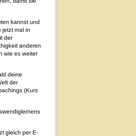
en, damit sie
euten kannst und
jetzt mal in
t der
ähigkeit anderen
 wie es weiter
ald deine
elt der
oachings (Kurs
swendiglernens
t gleich per E-