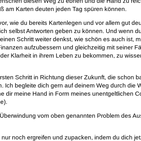
nschen diesen Weg zu ebnen und die Hand zu reich
ß am Karten deuten jeden Tag spüren können.
l vor, wie du bereits Kartenlegen und vor allem gut d
sich selbst Antworten geben zu können. Und wenn du 
nen Schritt weiter denkst, wie schön es auch ist, mi
nanzen aufzubessern und gleichzeitig mit seiner F
der Klarheit in ihrem Leben zu bekommen, zu wissen
rsten Schritt in Richtung dieser Zukunft, die schon b
n. Ich begleite dich gern auf deinem Weg durch die W
he dir meine Hand in Form meines unentgeltlichen C
e).
ur Überwindung vom oben genannten Problem des Au
 nur noch ergreifen und zupacken, indem du dich jetz