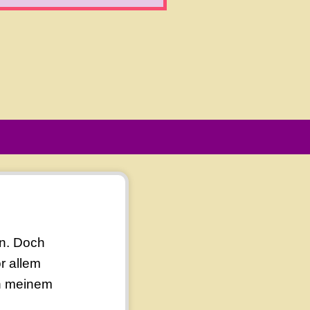
en. Doch
r allem
in meinem